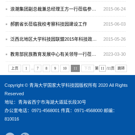
浪潮集团副总裁兼总经理王方一行莅临参观青海大学国家大学科技园
2015-06-24
郝鹏省长莅临我校考察科技园建设工作
2015-06-03
泛西北地区大学科技园联盟2015年科技政策解读会在西宁市举行
2015-05-26
教育部民族教育发展中心有关领导一行莅临科技园调研指导工作
2023-03-30
...
上页
1
7
8
9
10
11
下页
第
/11页
跳转
Copyright © 青海大学国家大学科技园版权所有 2020 All Rights
Reserved
地址：青海省西宁市海湖大道延长段30号
办公室电话：0971-4568001 传真：0971-4568000 邮编：
810016