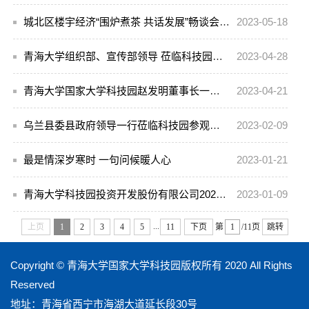
城北区楼宇经济“围炉煮茶 共话发展”畅谈会在科技园顺利召开
2023-05-18
青海大学组织部、宣传部领导 莅临科技园参观调研
2023-04-28
青海大学国家大学科技园赵发明董事长一行赴青海省科学技术信息研究所调研交流
2023-04-21
乌兰县委县政府领导一行莅临科技园参观调研
2023-02-09
最是情深岁寒时 一句问候暖人心
2023-01-21
青海大学科技园投资开发股份有限公司2022年终考核会议圆满召开
2023-01-09
...
上页
1
2
3
4
5
11
下页
第
/11页
跳转
Copyright © 青海大学国家大学科技园版权所有 2020 All Rights
Reserved
地址：青海省西宁市海湖大道延长段30号