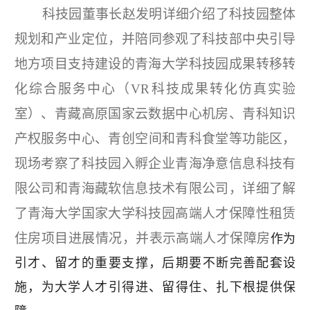
科技园董事长
赵发明
详细介绍
了科技园整体
规划和产业定位，
并陪同
参观了科技部中央引导
地方项目支持建设的青海大学科技园成果转移转
化综合服务中心（
VR科技成果转化仿真实验
室）、青藏高原国家云数据中心机房、青科知识
产权服务中心
、
青创空间
和青科食堂等功能区
，
现场考察了科技园入孵企业青海净意信息科技有
限公司
和
青海藏软信息技术有限公司，
详细了解
了青海大学国家大学科技园高端人才保障性租赁
住房项目
进展情况
，
并表示
高端人才保障房
作为
引才、留才的重要支撑
，
后期要不断完善配套设
施，为大学
人才引得进、留得住、扎下根
提供保